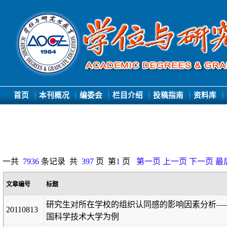
首页
本刊概况
编委会
栏目介绍
投稿指南
资料库
一共
7936
条记录 共
397
页 第
1
页
第一页
上一页
下一页
最
文章编号
标题
研究生对所在学校的组织认同感的影响因素分析—
20110813
国科学技术大学为例