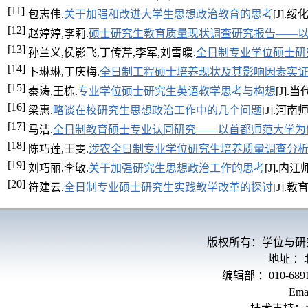
[11]
包志伟.
关于加强和改进大学生思想政治教育的思考
[J].绥化
[12]
赵婷婷,李莉.
硕士研究生教育质量现状调查研究报告——
[13]
孙兰义,侯影飞,丁传芹,李军,刘雪暖.
全日制专业学位硕士研
[14]
卜琳琳,丁庆梅.
全日制工程硕士培养现状及其影响因素实证分
[15]
秦涛,王栋.
专业学位硕士研究生英语教学思考与构想
[J].当
[16]
梁惠.
略谈在校研究生思想政治工作中的几个问题
[J].河南
[17]
马洁.
全日制教育硕士专业认同研究——以首都师范大学为
[18]
陈巧莲,王雯.
涉农全日制专业学位研究生培养质量调查分
[19]
刘巧丽,李敏.
关于加强研究生思想政治工作的思考
[J].内江师
[20]
符建云.
全日制专业硕士研究生实践教学改革的探讨
[J].教
版权所有：学位与研
地址 
编辑部 ：010-689
Ema