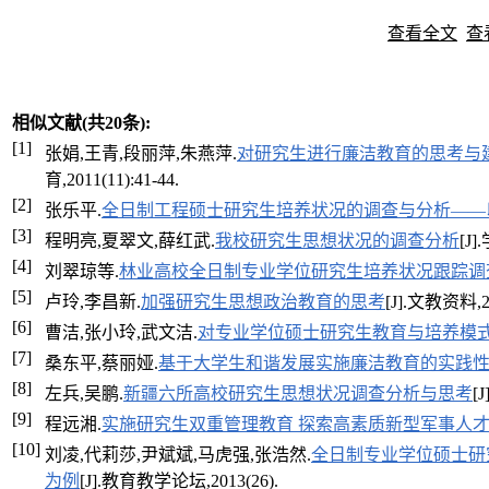
查看全文
查
相似文献(共20条):
[1]
张娟,王青,段丽萍,朱燕萍.
对研究生进行廉洁教育的思考与
育,2011(11):41-44.
[2]
张乐平.
全日制工程硕士研究生培养状况的调查与分析——
[3]
程明亮,夏翠文,薛红武.
我校研究生思想状况的调查分析
[J
[4]
刘翠琼等.
林业高校全日制专业学位研究生培养状况跟踪调
[5]
卢玲,李昌新.
加强研究生思想政治教育的思考
[J].文教资料,20
[6]
曹洁,张小玲,武文洁.
对专业学位硕士研究生教育与培养模
[7]
桑东平,蔡丽娅.
基于大学生和谐发展实施廉洁教育的实践
[8]
左兵,吴鹏.
新疆六所高校研究生思想状况调查分析与思考
[
[9]
程远湘.
实施研究生双重管理教育 探索高素质新型军事人
[10]
刘凌,代莉莎,尹斌斌,马虎强,张浩然.
全日制专业学位硕士研
为例
[J].教育教学论坛,2013(26).