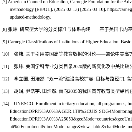
[7]
American Council on Education, Carnegie Foundation for the Adva
methodology
[EB/OL]. (2025-02-13) [2025-03-10]. https://carnegie
updated-methodology.
[8]
张炜
.
研究型大学的分类标准与体系构建
—
—
基于美国卡内
[9]
Carnegie Classifications of Institutions of Higher Education. Basic 
[10]
张炜
.
关于引用美国高等教育数据的讨论
—
—
兼论中美高
[11]
张炜
.
美国学科专业分类目录
2020
版的新变化及中美比较
[12]
李立国
,
田浩然
.
“双一流”建设高校扩容
:
目标与路径
[J].
高
[13]
胡娟
,
尹浩宇
,
田浩然
.
面向
2035
的我国高等教育类型结构
[14]
UNESCO. Enrollment in tertiary education, all programmes,
bo
EducationOPRI%3A
0%3AGER.1T8%2CUIS-SD
G4Monitori
EducationOPRI%3A0%3A25053&geoMode=cou
ntries&geoUn
att%2Fenrol
ment&timeMode=range&view=table&chartMode=multi