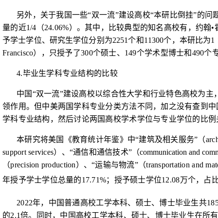
另外，关于我国一些“双一流”建设高校“本研比倒挂”的
量的近
1/4
（
24.06%
）。其中，比较典型的知名高校有，约翰
•
予学士学位、研究生学位分别为
2251
个和
11300
个，本研比为
1
Francisco
），只授予了
300
个硕士、
149
个学术型博士和
490
个
4.
毕业生学科专业结构的比较
中国“双一流”建设高校以综合性大学和行业特色高校为
领作用。但中美两国学科专业分类方法不同，加之没有查到中
学科专业结构，然后讨论两国高校学术学位与专业学位的比例
本研究将美国《教育统计年鉴》中“建筑及相关服务”（
arc
support services
）、“通信和通信技术”
（
communication and commu
（
precision production
）、“运输与物流”（
transportation and mat
年授予学士学位总量的
17.71%
；授予硕士学位
12.08
万个，占
2022
年，中国普通高校工学本科、硕士、博士毕业生共
185
的
2.1
倍。同时，中国高校工学本科、硕士、博士毕业生在所