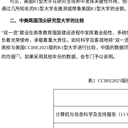
可见，美国
R1
型大学在研究生培养中发挥关键性作用，但
通过几所知名的
R1
型大学去推测或想象美国
R1
型大学的全貌
二、中美两国顶尖研究型大学的比较
“双一流”建设在高等教育强国建设进程中发挥着全局性、系
负着光荣使命，承载着重大责任。如何科学且客观地将“双一流
高校与美国
CCIHE2025
版的
R1
型大学进行比较
，中国的数据
[7]
的均值
。如果采用其他年份的数据，会专门予以说明。
表
2
CCIHE2025
版
计算机与信息科学及支持服务（
11 