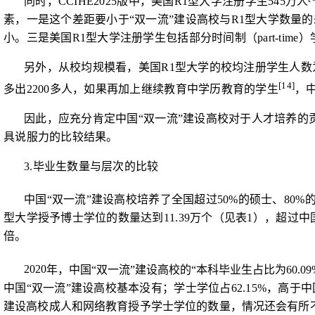
同时，
CCIHE2025
版中，美国
R1
型大学注册学生
545
万人
素，一是这个差距要小于“双一流”建设高校与
R1
型大学数量的
小。三是美国
R1
型大学注册学生包括部分时间制（
part-time
）
另外，从校均规模看，美国
R1
型大学的校均注册学生人数
[14]
多出
2200
多人，如果再加上继续教育中学历教育的学生
，
因此，应充分肯定中国“双一流”建设高校对于人才培养
具说服力的比较结果。
3.
毕业生数量与层次的比较
中国“双一流”建设高校培养了全国超过
50%
的硕士、
80%
型大学授予博士学位的数量达到
11.39
万个（见表
1
），超过中
倍。
2
020
年，中国“双一流”建设高校的“本科毕业生占比为
60.0
中国“双一流”建设高校基本没有；学士学位占
62.15%
，高于中
建设高校成人和网络教育授予学士学位的数量，情况还会有所