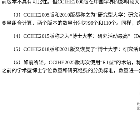
前版本不具有可比性。但
CCIHE2000
版在中国学界的影响较大
（
3
）
CCIHE2005
版和
2010
版都称之为“研究型大学：研究
变量组合计算，两个版本的数量分别为
96
个和
110
个。同样，
（
4
）
CCIHE2015
版称之为“博士大学：研究活动最高”（
Do
（
5
）
CCIHE2018
版和
2021
版又恢复了“博士大学：研究活
（
6
）如前所述，
CCIHE2025
版再次使用“
R1
型”的术语，
之前的学术型博士学位数量和研究经费的分类标准，数量进一