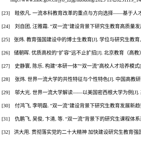
[23]
眭依凡
.
一流本科教育改革的重点与方向选择
—
—
基于人
[24]
刘自团
,
汪雅霜
.
“双一流”建设背景下研究生教育高质量
[25]
张炜
.
教育强国建设中的博士生教育
[J].
学位与研究生教育
[26]
储朝晖
.
优质高校的“扩容”远不止扩招
[J].
北京教育（高教
[27]
史静寰
,
陈乐
.
构建“本研一体”“双一流”高校人才培养模式
[28]
张炜
.
世界一流大学的共性特征与个性特色
[J].
中国高教研
[29]
邬大光
.
世界一流大学解读
—
—
以美国密西根大学为例
[J].
[30]
付鸿飞
,
李明磊
.
“双一流”建设背景下研究生教育发展新趋
[31]
仇鹏飞
,
吴俊
,
卞清
,
等
.
“双一流”背景下的研究生课程体系
[32]
洪大用
.
贯彻落实党的二十大精神 加快建设研究生教育强