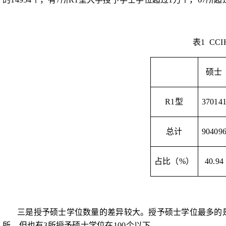
表
1
CCI
硕士
R1
型
37014
总计
90409
占比（
%
）
40.94
三是授予硕士学位数量的差异较大。授予硕士学位最多的
所，但也有
3
所授予硕士学位在
100
个以下。