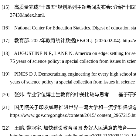
[15]
高质量完成“十四五”规划系列主题新闻发布会
:
介绍“十
37430/index.html.
[16]
National Center for Education Statistics. Digest of education s
[17]
教育部
. 2022
年教育统计数据
[EB/OL]. (2026-02-04). http:/
[18]
AUGUSTINE N R, LANE N. America on edge: settling for second
75 years of science policy: a special collection from issues in sci
[19]
PINES D J. Democratizing engineering for every high school st
years of science policy: a special collection from issues in scien
[20]
张炜
.
专业学位博士生教育的中美比较与思考
—
—
基于研
[21]
国务院关于印发统筹推进世界一流大学和一流学科建设
https://www.gov.cn/gongbao/content/2015/
content_2967215.ht
[22]
王鹏
,
魏冠宇
.
加快建设教育强国 办好人民满意的教育
—
http://www.moe.gov.cn/jyb_zzjg/huodong/2025 11/t20251119_14