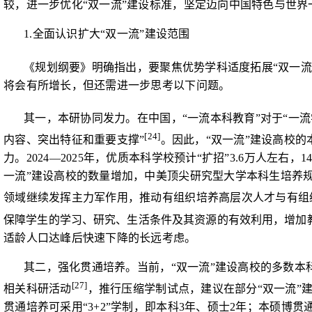
较，进一步优化“双一流”建设标准，坚定迈向中国特色与世界
1.
全面认识扩大“双一流”建设范围
《规划纲要》明确指出，要聚焦优势学科适度拓展“双一流
将会有所增长，但还需进一步思考以下问题。
其一，本研协同发力。在中国，“一流本科教育”对于“一
[24]
内容、突出特征和重要支撑”
。因此，“双一流”建设高校
力。
2024—2025
年，优质本科学校预计“扩招”
3.6
万人左右，
1
一流”建设高校的数量增加，中美顶尖研究型大学本科生培养
领域继续发挥主力军作用，推动有组织培养高层次人才与有组
保障学生的学习、研究、生活条件及其资源的有效利用，增加
适龄人口达峰后快速下降的长远考虑。
其二，强化贯通培养。当前，“双一流”建设高校的多数本
[27]
相关科研活动
，推行压缩学制试点，建议在部分“双一流”
贯通培养可采用“
3+2
”学制，即本科
3
年、硕士
2
年；本硕博贯通