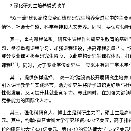
2.
深化研究生培养模式改革
“双一流”建设高校应全面梳理研究生培养全过程中的主
情怀、社会责任感、科学精神和人文素养。同时，要认真倾听
其一，重构课程体系。研究生课程作为研究生教育的基础
[31]
题，亟须重视课程学习，加强课程建设，提高课程质量
。
部分专业课可移至研究生阶段，以此重构研究生课程体系，打
[30]
课程
。同时，对于
专业学位研究生，应采用有别于学术学
其二，提供多样选择。“双一流”建设高校开展研究生培
引入课堂教学与实践环节，助力研究生将所学知识更好地与社
性化发展，又可提升其就业竞争力。与此同时，在加强关键领
竞争能力的国际化人才。
其三，强化科研育人。博士生是科研生力军，硕士生是高
元。其中，约翰
•
霍普金斯大学研究经费
38.02
亿美元，高于排
[
位的康奈尔大学
8.21
亿美元、第
147
位的爱达荷大学
1.36
亿美元