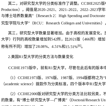
其二，对研究型大学的分类标准作了调整。
CCIHE2025
版
Production
），阈值是
2020–2021
、
2021–2022
、
2022–2023
学年
与博士培养数量高”（
Research 2
：
High Spending and Doctorate
究型学院与大学”（
RCU
：
Research Colleges and Universities
）
其三，研究型大学数量显著增加。由于高校的发展变化，
大学）行列的高校数量增加到
542
所，比
2021
版（
466
所）增加
[6]
称有所不同）增加了
28.08%
、
4.51%
和
15.51%
。
2.
美国
R1
型大学的分类方法与数量变化
CCIHE1973
版中，就有
R1
型大学，尽管在
此后有的版本
（
1
）
CCIHE1973
版、
1976
版、
1987
版、
1994
版都称之为“
（
academic science
）拨款作为分类标准，四个版本中
R1
型大学
（
2
）
CCIHE2000
版对研究型大学的分类方法比较另类，
的数量，有“博士
/
研究型大学
—
广博类”（
Doctoral/Research Un