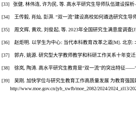
[33]
张健
,
林伟连
,
许为民
,
等
.
高水平研究生导师队伍建设探析
[34]
王传毅
,
肖灿
,
彭湃
.
“双一流”建设高校如何遴选研究生导
[35]
周文辉
,
黄欢
,
刘俊起
,
等
. 2023
年全国研究生满意度调查
[J
[36]
赵炬明
.
以学生为中心
:
当代本科教育改革之道
[M].
北京
:
[37]
郭卉
,
姚源
.
研究型大学教师教学和科研工作关系十年变迁
[38]
徐岚
,
陶涛
.
高水平研究生教育是“双一流”的突出特征
—
—
[39]
吴刚
.
加快学位与研究生教育工作高质量发展 为教育强
国
http://www.moe.gov.cn/jyb_xwfb/moe_2082/2024/2024_zl13/20