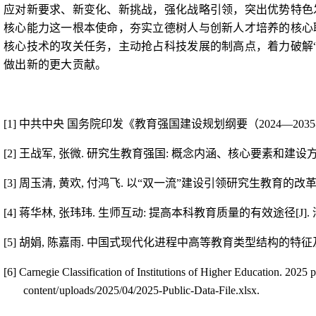
应对新要求、新变化、新挑战，强化战略引领，突出优势特色
核心能力这一根本使命，夯实立德树人与创新人才培养的核心
核心技术的攻关任务，主动抢占科技发展的制高点，着力破解
做出新的更大贡献。
[1]
中共中央 国务院印发《教育强国建设规划纲要（
2024—2035
[2]
王战军
,
张微
.
研究生教育强国
:
概念内涵、核心要素和建设
[3]
周玉清
,
黄欢
,
付鸿飞
.
以“双一流”建设引领研究生教育的改
[4]
蒋华林
,
张玮玮
.
生师互动
:
提高本科教育质量的有效途径
[J].
[5]
胡娟
,
陈嘉雨
.
中国式现代化进程中高等教育类型结构的特征
[6]
Carnegie Classification of Institutions of Higher Education. 2025 p
content/uploads
/2025/04/2025-Public-Data-File.xlsx.