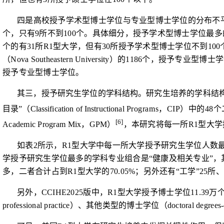
四是高校授予学术型博士学位与专业型博士学位的分布不
个，只有
9
所不到
100
个。具体细分，授予学术型博士学位最多
个的有
31
所
R1
型大学，但有
30
所授予学术型博士学位不到
100
（
Nova Southeastern University
）的
1186
个，授予专业型博士学
授予专业型博士学位。
其
三，授予研究生学位的学科结构。研究生培养
的学科结
目录”（
Classification of Instructional
Programs
，
CIP
）中的
48
个
[
6]
Academic Program Mix
，
GPM
）
，本研究将每一所
R1
型大学
如表
2
所示，
R1
型大学中每一所大学授予研究生学位人数
学授予研究生学位最多的学科专业组合是“健康及相关专业”，
多，二者合计占到
R1
型大学的
70.05%
；另外还有“工学”
25
所、
另外，
CCIHE2025
版中，
R1
型大学授予博士学位
11.39
万
professional practice
）、其他类型的博士学位（
doctoral degrees-