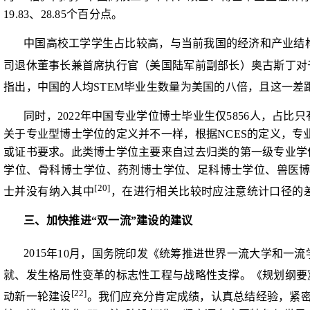
19.83
、
28.85
个百分点。
中国高校工学学生占比较高，与当前我国的经济和产业结
司退休董事长兼首席执行官（美国陆军前副部长）奥古斯丁对
指出，中国的人均
STEM
毕业生数量为美国的八倍，且这一差
同时，
2022
年中国专业学位博士毕业生仅
5856
人，占比只
关于专业
型博士学位的定义并不一样，根据
NCES
的定义，专
或证书要求。此类博士学位主要来自过去归类的第一级专业学
学位、骨科博士学
位、药剂博士学位、足科博士学位、兽医
[20]
士并没有纳入其中
，在进行相关比较时应注意统计口径的
三、加快推进“双一流”建设的建议
2015
年
10
月，国务院印发《统筹推进世界一流大学和一流
就、发生格局性变革的标志性工程与战略性支撑。《规划纲要
[22]
动新一轮建设
。我们应充分肯定成绩，认真总结经验，紧