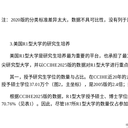
注：
2020
版的分类标准差异太大，数据不具可比性，没有列于
3.
美国
R1
型大学的研究生培养
美国
R1
型大学是研究生培养最为重要的平台，也承担了最
尖研究型大学，并以
CCIHE2025
版的数据对
R1
型大学进行重
其一，授予研究生学位的数量与占比。在
CCIHE
近
20
年的
授予硕士学位
37.01
万个（图
2
，主坐标），是
2005
版的
2.4
倍；
根据
CCIHE2025
版的数据，
R1
型大学授予硕士、博士学位
70.76%
（见表
1
）
。因此，尽管
187
所
R1
型大学的数量仅占参