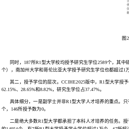
图
同时，
187
所
R1
型大学校均授予研究生学位
2589
个，其中
个），南加州大学和哥伦比亚大学授予研究生学位也都超过
1
其二，授予学位的层次。
CCIHE2025
版中，
R1
型大学授予
62.15%
、
28.65%
和
8.82%
，研究生学位占
37.47%
。
具体细分，一是
副学士并非
R1
型大学人才培养的重点。只
个，
146
所授予数为
0
。
二是绝大多数
R1
型大学都承担了本科人才培养的任务。授
的
14954
个，有
7
所
R1
型大学授予学士学位超过
1
万个，
67
所超