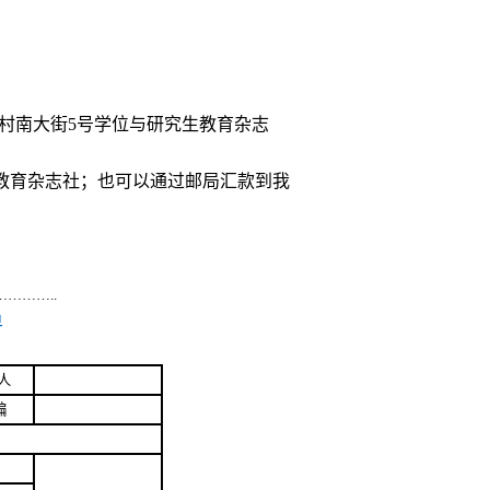
村南大街
5
号学位与研究生教育杂志
教育杂志社；也可以通过邮局汇款到我
………..
单
人
编