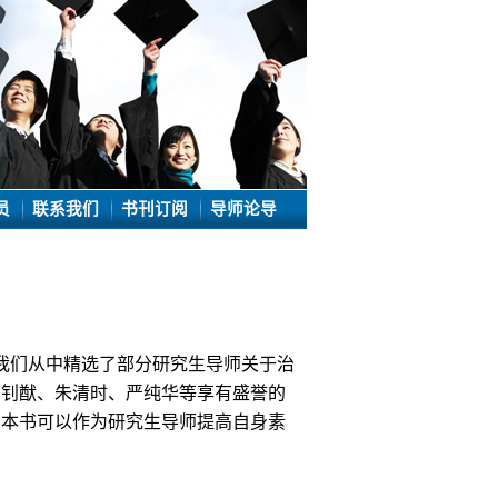
员
联系我们
书刊订阅
导师论导
我们从中精选了
部分
研究生导师关于治
汤钊猷、朱清时、
严纯华
等
享有盛誉的
。
本书可以作为研究生导师提高自身素