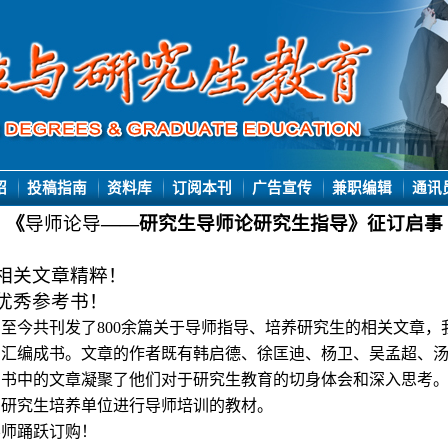
绍
投稿指南
资料库
订阅本刊
广告宣传
兼职编辑
通讯
《
导师论导
——
研究生导师论研究生指导
》
征订启事
相关文章
精粹！
优秀参考书！
刊至今共刊发了
800余篇
关于导师
指导
、培养
研究生
的相关文章，
篇汇编
成
书。文章
的作者既有韩启德、徐匡迪、杨卫、吴孟超、
，
书中的文章凝聚了
他
们对于研究生
教育
的切身体会和深入思考
为研究生培养单位进行导师培训的教材。
导师踊跃订购！