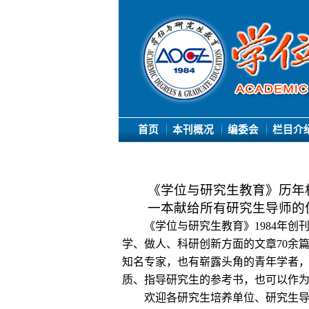
首页
本刊概况
编委会
栏目介
《学位与研究生教育》历年
一本献给所有研究生导师的
《学位与研究生教育》
1984
年创
学、做人、
科研
创新方面的文章
70余
知
名专家，也有
崭露头角
的青年学者
质、指导研究生的参考书，也可以作
欢迎各研究生培养单位、研究生