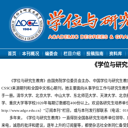
首页
本刊概况
编委会
栏目介绍
投稿指南
资料库
《学位与研究
《学位与研究生教育》由国务院学位委员会主办、中国学位与研究生教
CSSCI
来源期刊和全国中文核心期刊，她主要面向从事学位工作与研究生教
手一册。清华大学、北京大学、中山大学、东北师范大学、天津大学、北京
学、重庆大学
等学校
2020
年每期订数都在
400
份以上
。欢迎各研究生培养单
http://www.adge.edu.cn
）
“
订阅本刊
”
栏目，或与本刊发行部联系（电话：
01
多年来，《学位与研究生教育》一直得到全国各研究生培养单位领导、
来电，诚恳的批评和建议，逐年上升的订阅量等，都使杂志社全体同仁备受