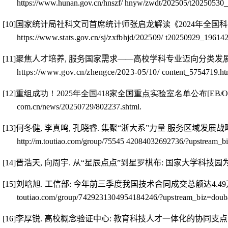
https://www.hunan.gov.cn/hnszf/ hnyw/zwdt/202505/t20250530
[10]
国家统计局社科文司首席统计师张启龙解读《
2024
年全国
科
https://www.stats.gov.cn/sj/zxfbhjd/202509/
t20250929_196142
[11]
聚焦人才培养
,
服务国家需求
—
—
高校学科专业迈向分类
发
https://www.gov.cn/zhengce/2023-05/10/
content_5754719.ht
[12]
重组成功！2025
年全国418
家全国重点实验室名单公布
[EB/OL
com.cn/news/20250729/802237.shtml.
[13]
何冬健
,
李真鸣
,
孔晓睿
.
集聚“浙大系”力量 服务区域发展战
http://m.toutiao.com/group/75545 42084032692736/?upstream_b
[14]
晋浩天
,
向周宇
.
从“星辰点点”到星罗棋布
:
国家大学科技园
[15]
刘晗旭
.
工信部
:
今年前三季度我国技术合同成交总额达
4.49
toutiao.com/group/7429231304954184246/?upstream_biz=doub
[16]
李厚锐
.
高校概念验证中心
:
教育科技人才一体化的协同
支点