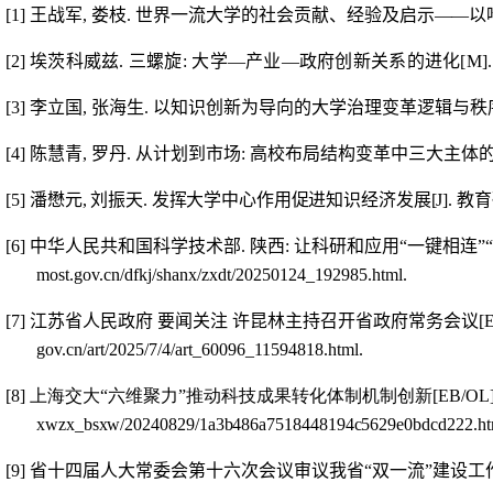
[1]
王战军
,
娄枝
.
世界一流大学的社会贡献、经验及启示
—
—
以
[2]
埃茨科威兹
.
三螺旋
:
大学
—
产业
—
政府创新关系的进化
[M]
[3]
李立国
,
张海生
.
以知识创新为导向的大学治理变革逻辑与秩
[4]
陈慧青
,
罗丹
.
从计划到市场
:
高校布局结构变革中三大主体
[5]
潘懋元
,
刘振天
.
发挥大学中心作用促进知识经济发展
[J].
教育
[6]
中华人民共和国科学技术部
.
陕西
:
让科研和应用“一键相连”
most.gov.cn/dfkj/shanx/zxdt/20250124_192985.html.
[7]
江苏省人民政府 要闻关注 许昆林主持召开省政府常务会议
[
gov.cn/art/2025/7/4/art_60096_11594818.html.
[8]
上海交大
“
六维聚力
”
推动科技成果转化体制机制创新
[EB/OL].
xwzx_bsxw/20240829/1a3b486a7518448194c5629e0bdcd222
.ht
[9]
省十四届人大常委会第十六次会议审议我省“双一流”建设工