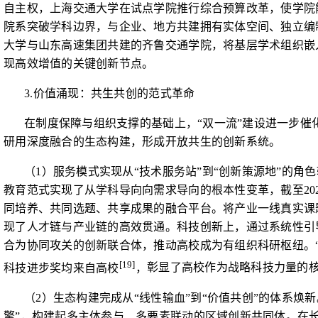
自主权，上海交通大学在试点学院推行综合预算改革，使学院
院系突破学科边界，与企业、地方共建拥有实体空间、独立编制
大学与山东高速集团共建的齐鲁交通学院，将基层学术组织嵌
现高效增值的关键创新节点。
3.
价值涌现：共生共创的范式革命
在制度保障与组织支撑的基础上，“双一流”建设进一步
研用深度融合的生态构建，形成开放共生的创新系统。
（
1
）服务模式实现从“技术服务站”到“创新策源地”的
教育范式实现了从学科导向向需求导向的根本性变革，截至
20
同培养、共同选题、共享成果的融合平台。将产业一线真实课
现了人才链与产业链的高效贯通。科技创新上，通过系统性引
合为协同攻关的创新联合体，推动高校成为有组织科研枢纽。“
[19]
科技进步奖均来自高校
，
彰显了高校作为战略科技力量的
（
2
）生态构建完成从“线性输血”到“价值共创”的体系焕
擎”，构建起多主体参与、多要素联动的区域创新共同体。在