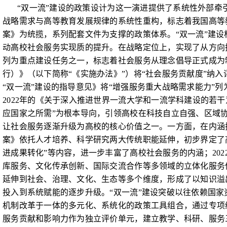
“双一流”建设的政策设计为这一演进提供了系统性外部牵
战略需求与高等教育发展规律的系统性重构，标志着我国高等
案》为统揽，系列配套文件为支撑的政策体系。“
双一流”建
动高校社会服务实现质的提升。
在战略定位上，实现了从方向
列为重点建设任务之一，标志着社会服务从理念倡导正式成为
行）》（以下简称“《实施办法》”）将“社会服务贡献度”纳
“双一流”建设的指导意见》将“增强服务重大战略需求能力”
2022
年的《关于深入推进世界一流大学和一流学科建设的若干
应国家之所需”为根本导向，引领高校在科技自立自强、区域
让社会服务逐渐升级为高校的核心价值之一。一方面，在内涵
案》依托人才培养、科学研究两大传统职能延伸，初步界定了
进成果转化”等内容，进一步丰富了高校社会服务的内涵；
202
库服务、文化传承创新、国际交流合作等多领域的立体化服务
延伸到社会、治理、文化、生态等多个维度，形成了以知识溢
投入到系统赋能的逐步升级。“双一流”建设突破以往依赖国
机制改革于一体的多元化、系统化的政策工具组合，通过专项
服务贡献和影响力作为独立评价单元，建立教学、科研、服务