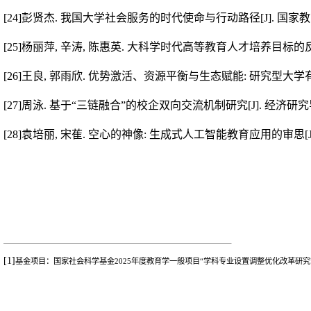
[24]
彭贤杰
.
我国大学社会服务的时代使命与行动路径
[J].
国家教
[25]
杨丽萍
,
辛涛
,
陈惠英
.
大科学时代高等教育人才培养目标的
[26]
王良
,
郭雨欣
.
优势激活、资源平衡与生态赋能
:
研究型大学
[27]
周泳
.
基于“三链融合”的校企双向交流机制研究
[J].
经济研究
[28]
袁培丽
,
宋萑
.
空心的神像
:
生成式人工智能教育应用的审思
[
[1]
基金项目：国家社会科学基金
2025
年度教育学一般
项目“学科专业设置调整优化改革研究