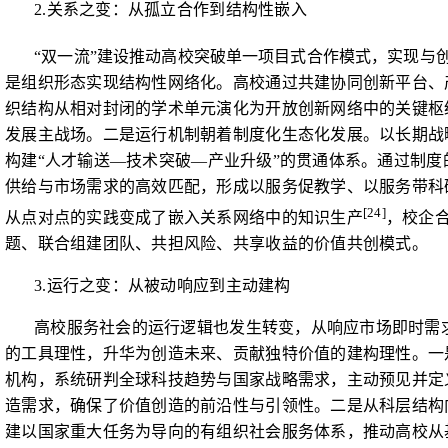
2.
关系之变：从孤立合作到结构性嵌入
“
双一流”建设推动高校突破单一项目式合作模式，实现与
是组织形态实现结构性网络化。高校通过共建协同创新平台、
织结构从相对封闭的学术单元演化为开放创新网络中的关键枢
发展主战场。二是运行机制朝着制度化生态化发展。以长期战
构建“人才输送
—
技术突破
—
产业升级”的贯通体系。通过制
供给与市场需求的高效匹配，形成以服务促教学、以服务带科
[24]
从点对点的实践变成了嵌入关系网络中的知识生产
，校企
题、联合组建团队、共担风险、共享收益的价值共创模式。
3.
运行之变：从被动响应到主动建构
高校服务社会的运行逻辑也发生转变，从响应市场即时需
的工具理性，升华为创造未来、贡献独特价值的建构理性。一
机构，系统研判全球科技趋势与国家战略需求，主动预见并定
造需求，确保了价值创造的前沿性与引领性。二是从科层结构
建以国家重大任务为导向的有组织社会服务体系，推动高校从