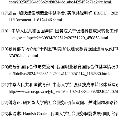
com/20250520/4d96b24d8b344dc1abe4425457d71d24/c.html.
[17]
周圆
.
加快建设制造业中试平台
,
实施路径明确
[EB/OL]. (2025
11/13/content_118174146.shtml.
[18]
中华人民共和国国务院
.
国务院关于促进科技成果转化工作
npc.gov.cn/npc/c2/c30834/202512/t20251229_450858.html.
[19]
教育部专场
介绍
“
十四五
”
时期加快建设教育强国进展成效
[E
37430/index.html.
[20]
教育部国际合作与交流司
.
我国职业教育国际合作基本情况
[
cn/fbh/live/2024/56283/sfcl/202411/t20241114_1162830.html.
[21]
中华人民共和国教育部
.
中南大学加强科技成果转化体系建
http://www.moe.gov.cn/jyb_xwfb/
s6192/s133/s205/202404/t202
[22]
傅方正
.
研究型大学的社会服务
:
价值取向、关键问题和路径
[23]
李瑞琳
, Hamish Coates.
我国大学社会服务职能发展
:
国际经