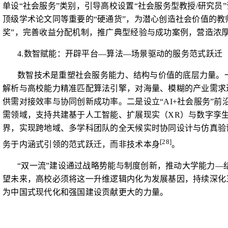
单设“社会服务”类别，引导高校设置“社会服务型教授
/
研究员
顶级学术论文同等重要的“硬通货”，为潜心创造社会价值的
奖”，完善收益分配机制，推广典型经验与成功案例，营造浓
4.
数智赋能：开辟平台
—
算法
—
场景驱动的服务范式跃迁
数智技术是重塑社会服务能力、结构与价值的底层力量。
解析与高校能力精准匹配算法引擎，对海量、模糊的产业需求
供需对接效率与协同创新成功率。二是设立“
AI+
社会服务”前
需领域，支持共建基于人工智能、扩展现实（
XR
）与数字孪
界，实现跨地域、多学科团队的全天候实时协同设计与仿真验
[28]
务于内涵式引领的范式跃迁，而非技术本身
。
“双一流”建设通过战略势能与制度创新，推动大学能力
—
望未来，高校必须将这一升维逻辑内化为发展基因，持续深化
为中国式现代化和强国建设贡献更大的力量。