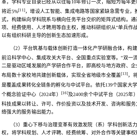
革，学科专业目录已经从以往每
10
年修订一次，缩短为每年更
[11]
将近
5%
，增设人工智能、集成电路等国家紧缺急需专业，
式，构建纵向学科院系与横向任务平台交织的矩阵式结构。通
项、经费使用、人才聘用等自主权，推动科研组织从“单兵作战”
以有组织科研主导的创新生态加速形成。
（
2
）平台筑基与载体创新打造一体化产学研融合体，
构
前沿科学中心、集成攻关大平台、全国重点实验室等。“双一
二是驱动区域发展的产学研合作平台，即高校与地方政府、企
[13]
布局数十家校地共建创新载体，实现全省地级市全覆盖
，
是覆盖成果转化全链条的孵化与中试平台。依托
139
个国家大
[16]
个概念验证中心
（
2024
年）
及
2400
余个中试平台（
2025
年
科技成果以转让、许可、作价投资以及技术开发、咨询和服务
络强大的服务输出能力。
（
3
）重心下移与治理变革有效激发院（系）学科创新活力
权，将学科规划、人才评聘、经费统筹、对外合作等关键事权