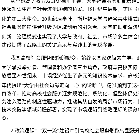
从全球高等教育发展史视角审视，大学社会服务职能历经
建起知识生产与社会进步联结的桥梁。
19
世纪中后期，美国《
化的第三大使命。
20
世纪后半叶，斯坦福大学与硅谷共生模式
社会服务的提供者升级为区域创新的引领者。大学的职能演进
创新，治理模式也实现了大学与政府、社会、市场等多主体合
建设提供了战略上的关键启示与实践上的全球参照。
我国高校社会服务职能的嬗变，始终以国家逻辑为主导，
大学承担举办者、管理者和办学者三重角色，政府与高校实际
放后至
20
世纪末，市场经济催生了多元的知识技术需求，高校
[5]
年代提出“大学由社会边缘走向中心”的论断
，精准预判了这
育改革，推动高校社会服务逐步规范化、系统化，但整体仍处
务注入强劲的制度性驱动力，推动其从自发的局部市场行为，
技术突破等领域前瞻部署，实现了市场逻辑到战略逻辑的深刻
态。
2.
政策逻辑：“双一流”建设牵引高校社会服务职能转型跃