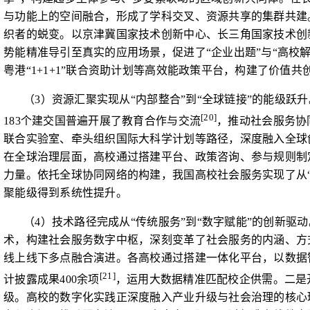
与功能上的空间融合，形成了学科交叉、资源共享的集群共建
织者的蜕变。以京津冀国家技术创新中心、长三角国家技术创
势能精准导引至真实的应用场景，促进了“企业出题”与“高校
粤港“
1+1+1
”联合资助计划等高效能政策平台，构建了价值共
（
3
）资源汇聚实现从“内部整合”到“全球链接”的能级跃
[20]
183
个建交国普遍开展了教育合作与交流
，推动社会服务协
联合实验室、牵头组织国际大科学计划等路径，深度融入全球
在全球治理层面，高校通过搭建平台、政策咨询、参与规则制
力量。依托全球协同网络的构建，我国高校社会服务实现了从“本
聚能级得到系统性提升。
（
4
）技术路径完成从“传统服务”到“数字赋能”的创新驱
术，构建社会服务数字中枢，深刻变革了社会服务的内涵、方
线上线下多点融合演进。各高校通过搭建一体化平台，以数据
[21]
计披露成果
400
余项
，运用大数据精准匹配校企供需。二是
级。高校的数字化实践正深度融入产业升级与社会治理的核心