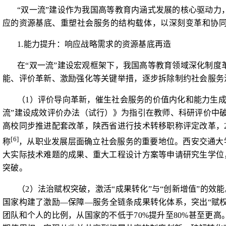
“双一流”建设作为我国高等教育内涵式发展的核心驱动
应的资源
基底、重塑社会服务的结构载体，以深刻变革和协
1.
能力提升：响应战略需求的资源基底再造
在“双一流”建设宏观框架下，我国高等教育领域深化制
能、评价革新、激励强化等关键举措，逐步拆除制约社会服务
（
1
）评价导向革新，催生社会服务的价值内化和能力生成
流”建设成效评价办法（试行）》为指引在教师、科研评价中
高校同步推进配套改革，陕西省进行技术转移职称评定改革，
[6]
称
，从职业发展层面确立社会服务的重要地位。西安交通大
大实际技术难题的成果、重大工程设计方案等申请研究生学位
突破。
（
2
）法治赋权突破，激活“成果转化”与“创新增值”的效
国家构建了激励
—
保障
—
服务全链条成果转化体系，突出“赋
团队和个人的比例，从国家的不低于
70%
提升至
80%
甚至更高