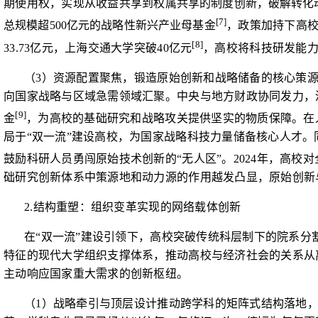
期使用权，实现从收益共享到权
属共享的制度创新，破解转化
[7]
总规模超
500
亿元的战略性新兴产业母基金
，
政策加持下高
[8]
33.73
亿元，上海交通大学突破
40
亿元
，高校将科技研发能
（
3
）资源配置聚焦，锻造原始创新和战略储备的核心策
向国家战略与区域急需领域汇聚。
中央与地方财政协同发力，
[9]
金
，为高校的基础研究和战略攻关提供坚实的物质保障。在
局于“双一流”建设高校，为国家战略科技力量储备核心人才。
鼓励科研人员勇闯原始技术创新的“无人区”。
2024
年，高校对
础研究创新体系中策源地和动力源的作用越发凸显，原始创新
2.
结构重塑：组织变革实现的网络载体创新
在“双一流”建设引领下，高校突破传统科层制下的院系
特征的现代大学组织支撑体系，推动高校与经济社会的关系从
主动响应国家重大需求的创新枢纽。
（
1
）战略牵引与顶层设计推动跨学科的矩阵式结构落地