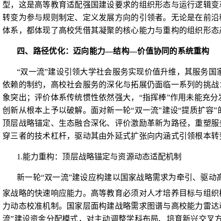
型，
这是高等教育适配强国建设要求的组织形态与运行逻辑变
转变为参与规则制定、定义发展方向的引领者。无论是在前沿
体系，都体现了高校凭借其凝聚的核心能力与重构的组织形态
四、路径优化：迈向能力
—
结构
—
价值协同的系统重构
“双一流”建设引领大学社会服务实现价值升维，其服务
依赖的制约，高校社会服务的深化与拓展仍面临一系列的挑战
象突出；评价体系传统惯性依然强大，“指挥棒”作用未能充
创新从根本上予以破解。面对新一轮“双一流”建设“提质扩容
顶层战略锚定、生态融合深化、评价激励革新为路径，重塑服
穿三者的技术杠杆，驱动其由外延式扩张向内涵式引领根本转
1.
能力重构：顶层战略锚定与资源动态适配机制
新一轮“双一流”建设应构建以国家战略需求为牵引、驱
家战略的快速响应能力。高等教育必须对人才培养目标与组织
力动态校准机制。国家层面构建战略需求图谱与高校能力雷达
流”建设资金分配模式，对主动调整学科布局、培育新兴交叉