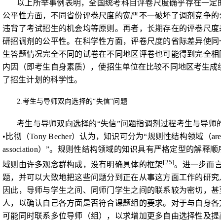
以上所举事例表明，全国统考科目评卷尺度确乎存在一定
公平性方面，不同省份评卷尺度的宽严不一破坏了调剂竞争的公
违背了考试招生的机会均等原则。再者，长期存在的评卷尺度
研招调剂的公平性。在科学性方面，评卷尺度的省际差异使同
生答题情况完全不同的试卷在不同地区评卷也可能得到完全相
内因（即考生
自身素质），使招生单位在比较不同地区考生成
了招生计划的科学性。
2.
考生与导师双向选择的“失信”问题
考生与导师双向选择的“失信”问题指调剂过程考生与导
•
比彻（
Tony Becher
）认为，知识可分为“规则性结构领域（
ar
association
）”。规则性结构领域的知识具有严格定型的解释顺
[25]
域则由许多观念群构成，没有明确具体的框架
。进一步而
题，并可以大致地把这些问题分到正在从事这方面工作的研究
因此，导师与学生之间、同师门学生之间的联系较为密切，甚
人，以确认自己各方面是否符合课题组的要求。对于与自身各
可能同时联系多位导师（组），以求增加更多自由选择性及提