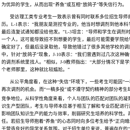
为优异的学生，从而出现“养鱼”或互相“放鸽子”等失信行为。
受访理工类专业考生一致表示曾有同时联系多位招生导师
历。
L-1
表示：“我朋友是测控专业的，他当时想调剂到他本科
最后连复试通知都没给他发。”
L-3
坦言：“导师和学生在调剂
一个人，这可能导致招不到想要的学生，最后可能需要学院给
确定好了，但最后没录取他，导致他错过了很多其他学校的调剂
中，针对“放鸽子”现象，
J-10
表示：“我们曾遇到过几次这种
的调剂系统里找人。”相似，
J-9
教师指出：“大部分情况下是学
个老师那里，这种就比较尴尬。”
从公平角度看，在这种“失信”环境下，一些考生可能因“
再次调剂
的机会。而“一稿多投”或不遵守契约精神的部分考
竞争地位。从科学性角度来看，个人与团队的匹配对团队的凝
识生产型团队，考生与导师本应基于相互了解和专业匹配进行
影响团队知识生产的能力与效率，削弱研究生培养的科学性。
任。若招生导师抱着“养鱼”的心态同时向多位考生给予“正向
于营造良好的导学关系氛围。对于招生单位来说，普遍存在的