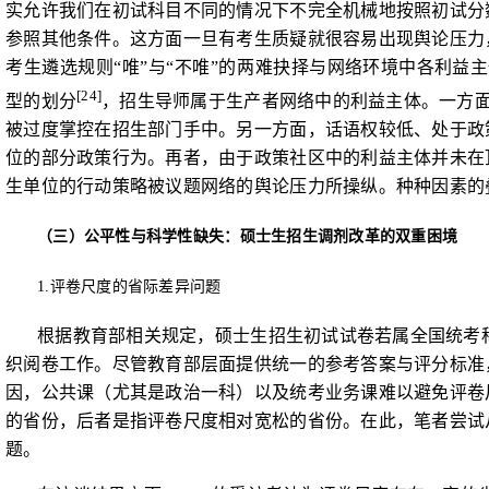
实允许我们在初试科目不同的情况下不完全机械地按照初试分
参照其他条件。这方面一旦有考生质疑就很容易出现舆论压力
考生遴选规则“唯”与“不唯”的两难抉择与
网络环境中各利益主
[24]
型的划分
，招生导师属于生产者网络中的利益主体。一方
被过度掌控在招生部门手中。另一方面，话语权较低、处于政
位的部分政策行为。再者，由于政策社区中的利益主体并未在
生单位的行动策略被议题网络的舆论压力所操纵。种种因素的
（三）公平性与科学性缺失：硕士生招生调剂改革的双重
困境
1.
评卷尺度的省际差异
问题
根据教育部相关规定，硕士生招生初试试卷若属全国统考
织阅卷工作。尽管教育部层面提供统一的参考答案与评分标准
因，公共课（尤其是政治一科）以及统考业务课难以避免评卷尺
的省份，后者是指评卷尺度相对宽松的省份。在此，笔者尝试
题。