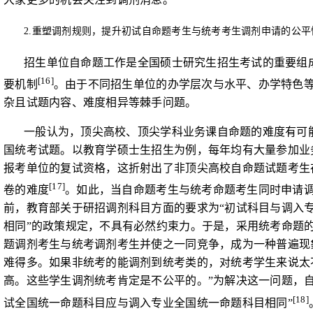
2.
重塑调剂规则，提升初试自命题考生与统考考生调剂申请的公平
招生单位自命题工作是全国硕士研究生招生考试的重要组
[16]
要机制
。由于不同招生单位的办学层次与水平、办学特色
杂且试题内容、难度相异等棘手问题。
一般认为，顶尖高校、顶尖学科业务课自命题的难度有可
国统考试题。以教育学硕士生招生为例，每年均有大量参加业
报考单位的复试资格，这折射出了非顶尖高校自命题试题考生
[17]
卷的难度
。如此，当自命题考生与统考命题考生同时申请调
前，教育部关于研招调剂科目方面的要求为“初试科目与调入
相同”的政策规定，不具有必然约束力。于是，
采用统考命题
题调剂考生与统考调剂考生并使之一同竞争，成为一种普遍现
难得多。如果非统考的能调剂到统考类的，对统考学生来说太
高。这些学生调剂统考肯定是不公平的。”
为解决这一问题，
[18]
试全国统一命题科目应与调入专业全国统一命题科目相同”