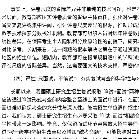
事实上，评卷尺度的省际差异并非单纯的技术问题，也是不
术层面，教育部应压实评卷质量的省级主体责任，强化对评卷
省交叉复评或集中评阅，研讨评卷尺度差异的根源，推动形成
数字技术探索分数校准机制。教育部可组织人员对历年评卷数
统性差异。在保障考生个人隐私和分数原始性的前提下，研究
对比参考。长期来看，这一问题的根本解决之策在于通过资源倾
地区的招生单位。短期内，教育部可在报考规模适中的学科试
评卷尺度的省际差异。当然，这需要强大的技术支撑、严密的
（四）严控“只面试，不笔试”，夯实复试考查的科学性与
长期以来，我国硕士研究生招生复试采取“笔试
+
面试”两
应该通过笔试形式考查的内容整合至线上的面试中进行。在面
面也难以确保考查的充分性与深入性。随着招生单位调剂招生
试。我们认为，硕士研究生招生有必要采取“笔试
+
面试”相结
平性带来一定影响。毕竟，仅保留面试环节容易放大招生导师（
进“按一级学科”招生改革以及增加“统考命题”，可能影响对