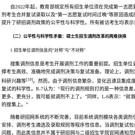
自
2022
年起，教育部规定所有招生单位须在完成第一志愿
剂考生合并复试录取以及“第一志愿复试时间过晚”等原因造
提升了研招调剂政策的公平性与科学性。所有被访考生均表示
（二）公平性与科学性矛盾：硕士生招生调剂改革的两难抉择
1.
招生单位调剂信息的“对称”与“不对称”
搜集调剂信息是考生开展调剂工作的重要前提。招生单位调
撑考生高效、准确地完成调剂决策与复试准备。理论上，调剂
[19]
科研兴趣等
。然而，由于调剂信息繁杂、变化迅速且集成
复试的科学性。
R-7
认为：“现行的调剂规则打的是一种信息
更多、更充分，我可能就调剂不上了。”同样，
L-6
表示：“就
的搜集上。”
随着研招网系统的不断完善，目前系统调剂模块各类调剂
安排、调剂考生遴选及录取规则等程序性信息。当调剂复试包
问题，而此类信息并不属于研招网与二级招生学院官网通知范畴