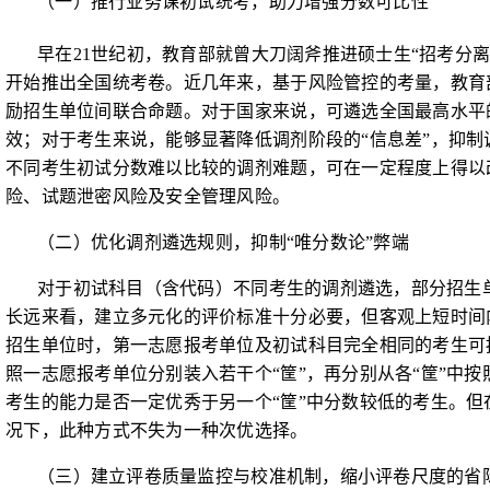
（一）推行
业务课初试统考
，助力增强分数可比性
早在
21
世纪初，教育部就曾大刀阔斧推进硕士生“招考分离
开始推出全国统考卷。近几年来，基于风险管控的考量，教育
励招生单位间联合命题。对于国家来说，可遴选全国最高水平
效；对于考生来说，能够显著降低调剂阶段的“信息差”，抑
不同考生初试分数难以比较的调剂难题，可在一定程度上得以
险、试题泄密风险及安全管理风险。
（二）优化调剂遴选规则
，抑制“唯分数论”弊端
对于初试科目（含代码）不同考生的调剂遴选，部分招生
长远来看，建立多元化的评价标准十分必要，但客观上短时间
招生单位时，第一志愿报考单位及初试科目完全相同的考生可
照一志愿报考单位分别装入若干个“筐”，再分别从各“筐”中
考生的能力是否一定优秀于另一个“筐”中分数较低的考生。
况下，此种方式不失为一种次优选择。
（三）建立评卷质量监控与校准机制，缩小评卷尺度的省