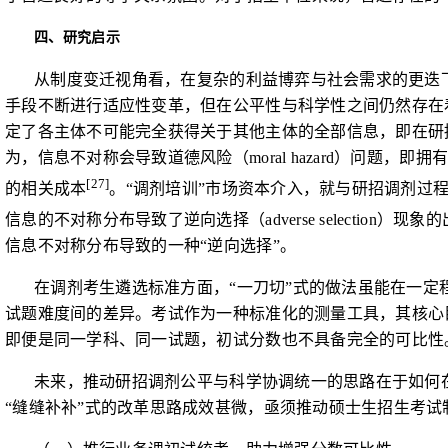
四、研究启示
从
制度变迁视角
看，在复杂的利益博弈与社会需求的更迭
手段不断进行适应性变革，但在公平性与科学性之间仍然存在
定了各主体不可能完全获得关于其他主体的全部信息，即在研
为，信息不对称会导致道德风险（
moral hazard
）问题，即拥
[27]
的相关成本
。“调剂培训”市场资本介入，就与研招调剂过
信息的不对称分布导致了逆向选择（
adverse selection
）现象的
信息不对称分布导致的一种“逆向选择”。
在调剂考生遴选标准方面，“一刀切”式的做法虽能在一
试题难度间的差异。考试作为一种标准化的测量工具，其核心
即便是同一学科、同一试题，初试分数也不具备完全的可比性
未来，推动研招调剂公平与科学协调统一的思路在于如何
“缝缝补补”式的改革思路成效甚微，亟须推动硕士生招生考