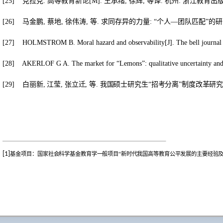
[25]
克拉克
.
高等教育新论
[M].
王承绪
,
徐辉
,
等译
.
杭州
:
浙江教育出
[26]
马金鹏
,
蔡地
,
徐伟涛
,
等
.
求同存异的力量
:
“个人
—
团队匹配”的
[27]
HOLMSTROM B. Moral hazard and observability[J]. The bell journal 
[28]
AKERLOF G A. The market for “Lemons”:
qualitative uncertainty a
[29]
白丽新
,
江莹
,
张立迁
,
等
.
我国硕士研究生“招考分离”制度改革研
[1]
基金项目：
国家社会科学基金教育学一
般项目“新时代我国高等教育公平发展的主要经验及