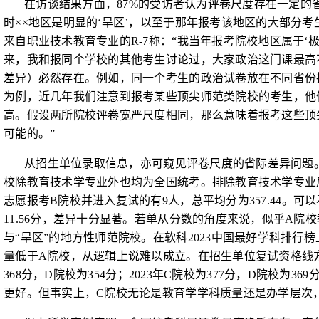
在访谈结果方面，
87%
的受访者认为评卷尺度存在一定的
时
××
地区是明显的‘旱区’，以至于那年报考该地区的大部分考
来自职业技术教育专业的
R-7
称：“我当年报考院校地区属于‘
来，我和报同个学校的其他考生讨论过，大家政治这门课最高
差异）必然存在。例如，同一个考生的政治试卷放在不同省份
为例，近几年我们注意到报考某些顶尖师范类院校的考生，他
高。假设两所院校评卷宽严尺度相同，那么意味着报考这些顶
可能的。”
从招生单位录取信息，亦可窥见评卷尺度的省际差异问题
校除教育技术学专业外也均为全国统考。排除教育技术学专业
志愿报考
B
院校并进入复试的有
9
人，总平均分为
357.44
。可以
11.56
分，差异十分显著。若单从分数的角度来说，似乎
A
院校
与“旱区”的地方性师范院校。在软科
2023
中国最好学科排行榜
量低于
A
院校，从逻辑上说难以成立。在招生单位复试资格线
368
分，
D
院校为
354
分；
2023
年
C
院校为
377
分，
D
院校为
369
更好。但事实上，
C
院校无论是教育学学科质量还是办学层次