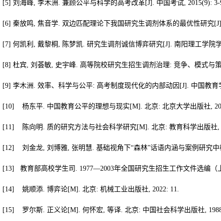
[5]
刘海峰
,
李木洲
.
兼顾公平与科学的高考改革
[J].
中国考试
, 2015(9): 3-
[6]
秦放鸣
,
焦音学
.
双边匹配理论下我国研究生调剂体系的最优性研究
[J
[7]
何凯利
,
戴黎桐
,
陈梦凯
.
研究生调剂诚信博弈研究
[J].
南阳理工学院
[8]
杜宾
,
刘荟敏
,
史宇峰
.
高等院校研究生招生调剂治理
:
竞争、模式与
[9]
李木洲
.
效率、科学与公平
:
高考制度现代化的内部动因
[J].
中国教育
[10]
杨东平
.
中国教育公平的理想与现实
[M].
北京
:
北京大学出版社
, 2
[11]
陈向明
.
质的研究方法与社会科学研究
[M].
北京
:
教育科学出版社
,
[12]
刘金龙
,
刘博雅
,
张明慧
.
基础视角下“森林”话语内涵与案例研究
[13]
教育部高校学生司
. 1977—2003
年全国研究生招生工作文件选编（
[14]
姚顺添
.
博弈论
[M].
北京
:
机械工业出版社
, 2022: 11.
[15]
罗尔斯
.
正义论
[M].
何怀宏
,
等译
.
北京
:
中国社会科学出版社
, 198