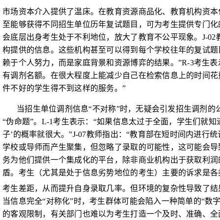
市场资本介入提供了温床。在教育资源商品化、教育机构资本
至能够获得不同招生单位历年复试题目，可为考生提供专门化
会底层出身考生处于不利地位，放大了教育不公平现象。
J-02
构提供的信息。这些机构甚至可以得到每个学校往年的复试题
赖于个人努力，而是家庭背景和资源博弈的结果。”
R-3
考生表
有调剂名额。在很大程度上能减少自己在检索信息上的时间花
件不好的学生得不到这样的服务。”
当招生单位调剂信息“不对称”时，无疑会引发招生调剂的
“伪命题”。
L-1
考生表示：“如果信息太过于全面，学生们就知
子’的概率就很大。”
J-07
教师指出：“教育部在短时间内进行
学校或导师而产生聚集，但忽略了录取的可能性，这可能会导
务为他们提供一个集成化的平台，除非商业机构出于获取利润
盾。考生（尤其是处于信息劣势地位的考生）主要的诉求是各
考生差距，从而提升自身录取几率。但环境的复杂性导致了结
当信息完全“对称化”时，考生群体可能会陷入一种简单的“数
的客观限制，有关部门也难以为考生打造一个及时、准确、全