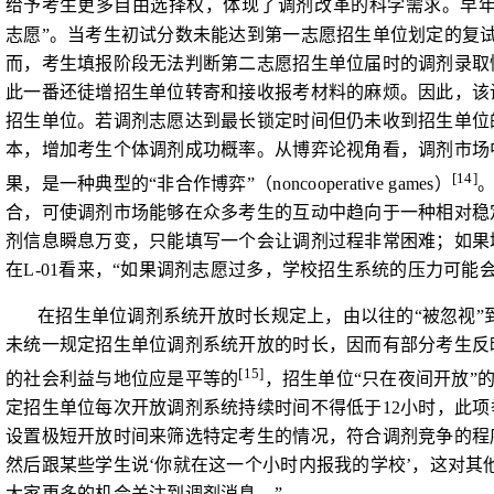
给予考生
更多自由选择权，体现了调剂改革的科学需求。
早
志愿”。当考生初试分数未能达到第一志愿招生单位划定的复
而，考生填报阶段无法判断第二志愿招生单位届时的调剂录取
此一番还徒增招生单位转寄和接收报考材料的麻烦。因此，该
招生单位。若调剂志愿达到最长锁定时间但仍未收到招生单位
本，增加考生个体调剂成功概率。从博弈论视角看，调剂市场
[14]
果，是一种典型的“非合作博弈”（
noncooperative games
）
合，可使调剂市场能够在众多考生的互动中趋向于一种相对稳
剂信息瞬息万变，只能填写一个会让调剂过程非常困难；如果
在
L-01
看来，“如果调剂志愿过多，学校招生系统的压力可能
在招生单位调剂系统开放时长规定上，由以往的“被忽视”
未统一规定招生单位调剂系统开放的时长，因而有部分考生反
[15]
的社会利益与地位应是平等的
，招生单位“只在夜间开放”
定
招生单位每次开放调剂系统持续时间不得低于
12
小时，此项
设置极短开放时间来筛选特定考生的情况，符合调剂竞争的程
然后跟某些学生说‘
你就在这一个小时内报我的学校
’，这对其
大家更多的机会关注到调剂消息。”