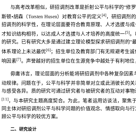
与高考改革相似，研招调剂改革是折射公平与科学的“修
[4]
斯顿
•
胡森（
Torsten Husen
）对教育公平的定义
，研招调剂的
招调剂的科学性，在理论层面要符合教育原理、人才选拔与成
[5]
才知识结构相符，以达成人才选拔与人才培养的高度统一
。
的研究。已有研究大多是通过建立理论模型探求研招调剂的“
[6]
体系理论上未达最优
；招生单位及教育部门有无规避考生诚
[7]
响因素
。声誉越好的招生单位在生源竞争中越处于有利地位
毋庸讳言，理论层面的分析能将研招调剂中各种复杂因素
动规律。问题在于，公平与科学并非简单对立或此消彼长的关
与感受各异。质的研究可通过研究者与被研究者的互动对事物
[11]
，与本研究主题高度契合。为此，笔者运用访谈法，聚焦
同主体对研招调剂公平与科学问题的价值观念、情感取向与行
顾公平与科学的较优方案。
二、研究设计