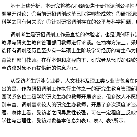
基于上述分析，本研究将核心问题聚焦于研招调剂公平性
题展开讨论：①当前研招调剂改革已取得哪些成效？②研招调
科学之间有何关系？④针对研招调剂存在的公平与科学问题，
调剂考生是研招调剂工作最直接的体验者，也是调剂环节
教师与研究生教育管理部门教师进行访谈。在抽样方法上，采
选择有调剂经历且至少有一年硕士生阶段学习经历的考生作为
育管理部门教师。在样本饱和度导向下，研究者从“研究问题
至访谈对象不再提供新的信息为止。
从受访考生所涉专业看，人文社科及理工类专业皆包含在
出的是，作为研招调剂工作执行主体之一的研究生教育管理部
图联系多位二级学院研究生办的教师开展访谈，但多数人不愿
别丰富、调剂需求较大的研究生办教师，开展了多次深度访谈
题。总体上看，受访者之间异质性较强，可在一定程度上反映
学性与合理性。受访对象基本信息如表
1
、表
2
、表
3
所示。