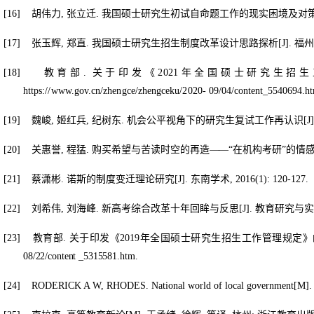
[16]
胡伟力
,
张立迁
.
我国硕士研究生初试自命题工作的现实困境及对
[17]
张玉辉
,
郑直
.
我国硕士研究生招生制度改革设计思路探析
[J].
福州
[18]
教育部
.
关于印发《
2021
年全国硕士研究生招生
https://www.gov.cn/zhengce/zhengceku/2020- 09/04/
content_5540694.h
[19]
魏峻
,
姬红兵
,
纪树东
.
机会公平视角下的研究生复试工作再认识
[J
[20]
关惠誉
,
程猛
.
购买希望与苦读时空的再造
—
—
“在机构考研”的情
[21]
蔡潇彬
.
诺斯的制度变迁理论研究
[J].
东南学术
, 2016(1): 120-127.
[22]
刘希伟
,
刘海峰
.
新高考综合改革十年回眸与反思
[J].
教育研究与实
[23]
教育部
.
关于印发《
2019
年全国硕士研究生招生工作管理规定》
08/22/content _5315581.htm.
[24]
RODERICK A W, RHODES. National world of local government[M]. L