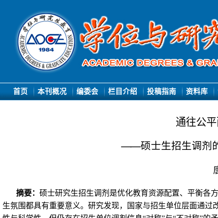
首页
本刊概况
编委会
栏目介绍
投稿指南
资料库
通往公平
—
—
硕士生招生调剂
摘要：
硕士研究生招生调剂是优化教育资源配置、平衡各
生氛围
都
具有重要意义。研究发现，国家与招生单位层面通过